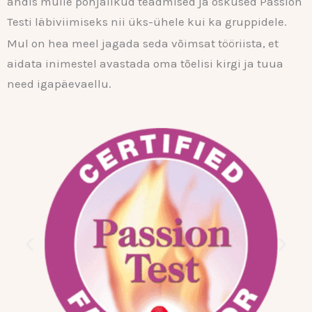
andis mulle põhjalikud teadmised ja oskused Passion
Testi läbiviimiseks nii üks-ühele kui ka gruppidele.
Mul on hea meel jagada seda võimsat tööriista, et
aidata inimestel avastada oma tõelisi kirgi ja tuua
need igapäevaellu.