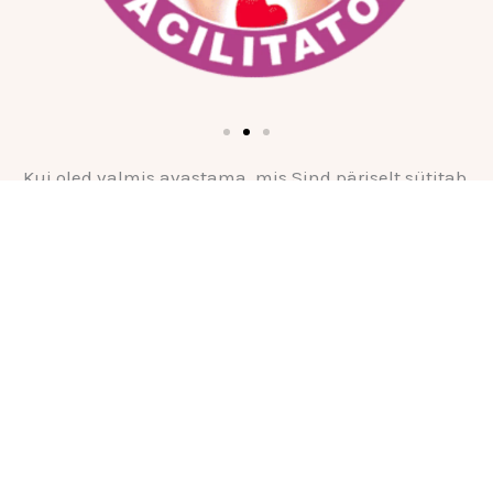
Kui oled valmis avastama, mis Sind päriselt sütitab,
siis võta minuga ühendust – aitan Sind rõõmuga selle
teekonna alguses!
VÕTA ÜHENDUST
Mida Passion Test annab?
Passion Testi töötas välja Janet Bray Attwood, kes lõi
selle süsteemi, et aidata inimestel leida ja järgida