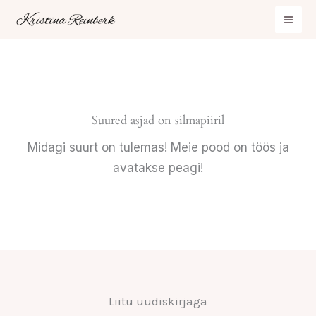
Skip
to
content
Suured asjad on silmapiiril
Midagi suurt on tulemas! Meie pood on töös ja
avatakse peagi!
Liitu uudiskirjaga