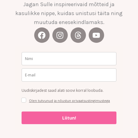
Jagan Sulle inspireerivaid mõtteid ja
kasulikke nippe, kuidas unistusi täita ning
muutuda enesekindlamaks.
F
I
T
Y
a
n
h
o
c
s
r
u
e
t
e
t
b
a
a
u
o
g
d
b
o
r
s
e
k
a
Uudiskirjadest saad alati soovi korral loobuda.
m
Olen tutvunud ja nõustun privaatsustingimustega
Liitun!