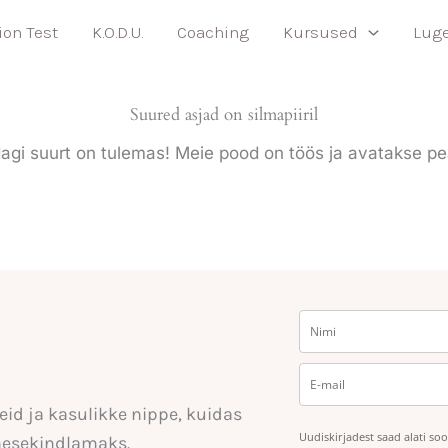
ion Test
K.O.D.U.
Coaching
Kursused
Lug
Suured asjad on silmapiiril
agi suurt on tulemas! Meie pood on töös ja avatakse pe
eid ja kasulikke nippe, kuidas
Uudiskirjadest saad alati so
nesekindlamaks.