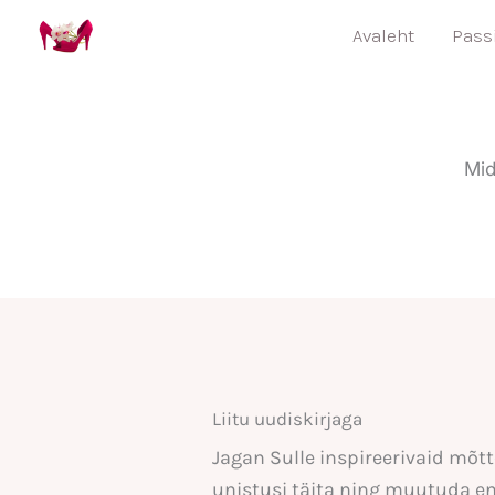
Skip
Avaleht
Pass
to
content
Mid
Liitu uudiskirjaga
Jagan Sulle inspireerivaid mõtt
unistusi täita ning muutuda e