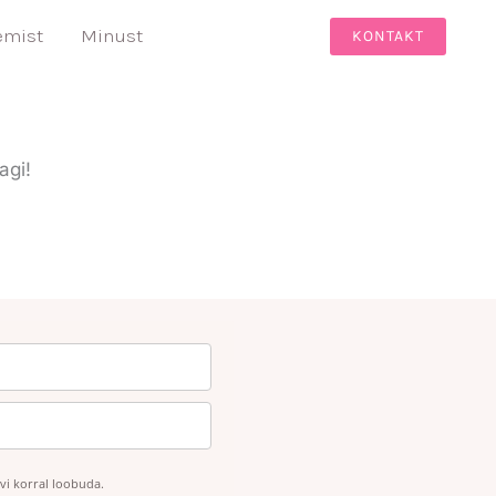
oli:
on:
kogus
29,00 €.
0,00 €.
emist
Minust
KONTAKT
agi!
ovi korral loobuda.