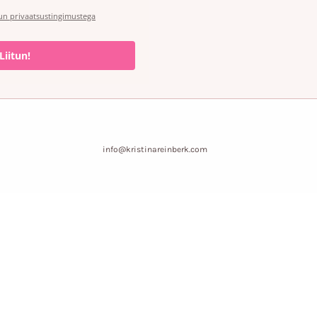
un privaatsustingimustega
Liitun!
info@kristinareinberk.com