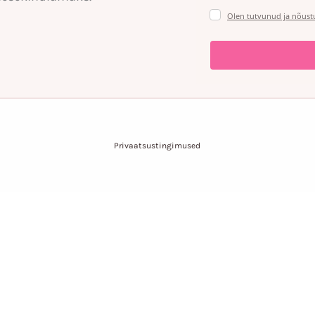
Olen tutvunud ja nõust
Privaatsustingimused