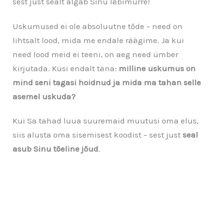
sest just sealt algab Sinu läbimurre!
Uskumused ei ole absoluutne tõde – need on
lihtsalt lood, mida me endale räägime. Ja kui
need lood meid ei teeni, on aeg need ümber
kirjutada. Küsi endalt täna:
milline uskumus on
mind seni tagasi hoidnud ja mida ma tahan selle
asemel uskuda?
Kui Sa tahad luua suuremaid muutusi oma elus,
siis alusta oma sisemisest koodist – sest just
seal
asub Sinu tõeline jõud
.