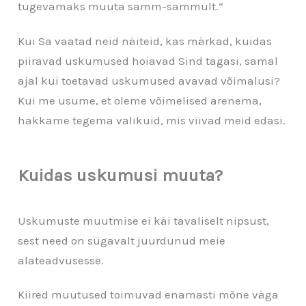
tugevamaks muuta samm-sammult.“
Kui Sa vaatad neid näiteid, kas märkad, kuidas
piiravad uskumused hoiavad Sind tagasi, samal
ajal kui toetavad uskumused avavad võimalusi?
Kui me usume, et oleme võimelised arenema,
hakkame tegema valikuid, mis viivad meid edasi.
Kuidas uskumusi muuta?
Uskumuste muutmise ei käi tavaliselt nipsust,
sest need on sügavalt juurdunud meie
alateadvusesse.
Kiired muutused toimuvad enamasti mõne väga