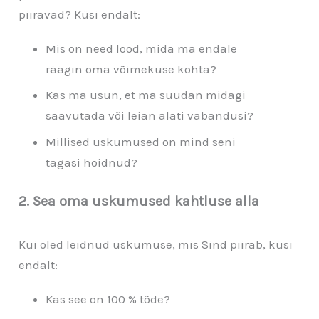
piiravad? Küsi endalt:
Mis on need lood, mida ma endale
räägin oma võimekuse kohta?
Kas ma usun, et ma suudan midagi
saavutada või leian alati vabandusi?
Millised uskumused on mind seni
tagasi hoidnud?
2. Sea oma uskumused kahtluse alla
Kui oled leidnud uskumuse, mis Sind piirab, küsi
endalt:
Kas see on 100 % tõde?