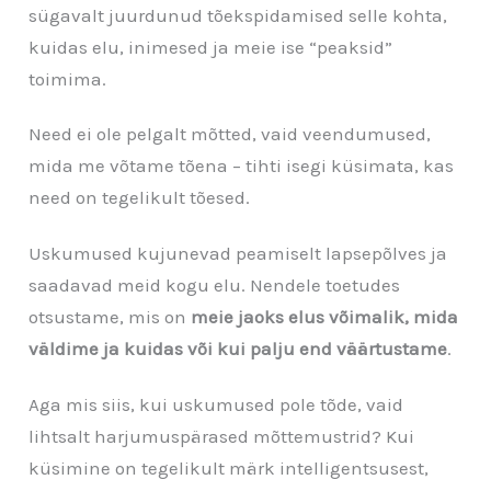
sügavalt juurdunud tõekspidamised selle kohta,
kuidas elu, inimesed ja meie ise “peaksid”
toimima.
Need ei ole pelgalt mõtted, vaid veendumused,
mida me võtame tõena – tihti isegi küsimata, kas
need on tegelikult tõesed.
Uskumused kujunevad peamiselt lapsepõlves ja
saadavad meid kogu elu. Nendele toetudes
otsustame, mis on
meie jaoks elus võimalik, mida
väldime ja kuidas või kui palju end väärtustame
.
Aga mis siis, kui uskumused pole tõde, vaid
lihtsalt harjumuspärased mõttemustrid? Kui
küsimine on tegelikult märk intelligentsusest,