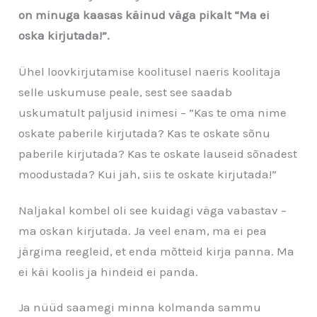
on minuga kaasas käinud väga pikalt “Ma ei
oska kirjutada!”.
Ühel loovkirjutamise koolitusel naeris koolitaja
selle uskumuse peale, sest see saadab
uskumatult paljusid inimesi – “Kas te oma nime
oskate paberile kirjutada? Kas te oskate sõnu
paberile kirjutada? Kas te oskate lauseid sõnadest
moodustada? Kui jah, siis te oskate kirjutada!”
Naljakal kombel oli see kuidagi väga vabastav –
ma oskan kirjutada. Ja veel enam, ma ei pea
järgima reegleid, et enda mõtteid kirja panna. Ma
ei käi koolis ja hindeid ei panda.
Ja nüüd saamegi minna kolmanda sammu