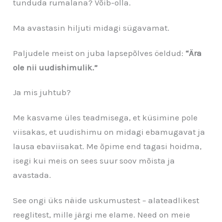
tunduda rumalana? Võib-olla.
Ma avastasin hiljuti midagi sügavamat.
Paljudele meist on juba lapsepõlves öeldud:
“Ära
ole nii uudishimulik.”
Ja mis juhtub?
Me kasvame üles teadmisega, et küsimine pole
viisakas, et uudishimu on midagi ebamugavat ja
lausa ebaviisakat. Me õpime end tagasi hoidma,
isegi kui meis on sees suur soov mõista ja
avastada.
See ongi üks näide uskumustest – alateadlikest
reeglitest, mille järgi me elame. Need on meie