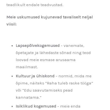
teadlikult endale teadvustad.
Meie uskumused kujunevad tavaliselt neljal
viisil:
Lapsepõlvekogemused
– vanemate,
õpetajate ja lähedaste sõnad ning teod
loovad meie esmase arusaama
maailmast.
Kultuur ja ühiskond
– normid, mida me
õpime, näiteks “Raha tuleb raske tööga”
või “Edu saavutamiseks pead
kannatama.”
Isiklikud kogemused
– meie enda