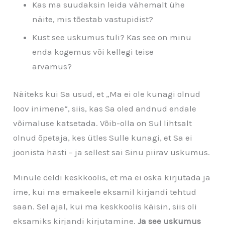
Kas ma suudaksin leida vähemalt ühe
näite, mis tõestab vastupidist?
Kust see uskumus tuli? Kas see on minu
enda kogemus või kellegi teise
arvamus?
Näiteks kui Sa usud, et „Ma ei ole kunagi olnud
loov inimene“, siis, kas Sa oled andnud endale
võimaluse katsetada. Võib-olla on Sul lihtsalt
olnud õpetaja, kes ütles Sulle kunagi, et Sa ei
joonista hästi – ja sellest sai Sinu piirav uskumus.
Minule öeldi keskkoolis, et ma ei oska kirjutada ja
ime, kui ma emakeele eksamil kirjandi tehtud
saan. Sel ajal, kui ma keskkoolis käisin, siis oli
eksamiks kirjandi kirjutamine.
Ja see uskumus