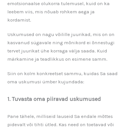
emotsionaalse olukorra tulemusel, kuid on ka
leebem viis, mis nõuab rohkem aega ja
kordamist.
Uskumused on nagu võilille juurikad, mis on on
kasvanud sügavale ning mõnikord ei õnnestugi
tervet juurikat ühe korraga välja saada. Kuid
märkamine ja teadlikkus on esimene samm.
Siin on kolm konkreetset sammu, kuidas Sa saad
oma uskumusi ümber kujundada:
1. Tuvasta oma piiravad uskumused
Pane tähele, milliseid lauseid Sa endale mõttes
pidevalt või tihti ütled. Kas need on toetavad või