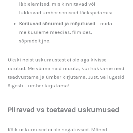
läbielamised, mis kinnitavad või
lükkavad ümber seniseid tõekspidamisi
Korduvad sõnumid ja mõjutused
– mida
me kuuleme meedias, filmides,
sõpradelt jne.
Ükski neist uskumustest ei ole aga kivisse
raiutud. Me võime neid muuta, kui hakkame neid
teadvustama ja ümber kirjutama. Just, Sa lugesid
õigesti – ümber kirjutama!
Piiravad vs toetavad uskumused
Kõik uskumused ei ole negatiivsed. Mõned