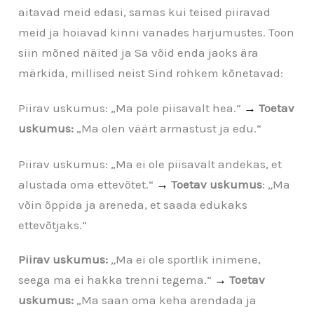
aitavad meid edasi, samas kui teised piiravad
meid ja hoiavad kinni vanades harjumustes. Toon
siin mõned näited ja Sa võid enda jaoks ära
märkida, millised neist Sind rohkem kõnetavad:
Piirav uskumus: „Ma pole piisavalt hea.“
→
Toetav
uskumus:
„Ma olen väärt armastust ja edu.“
Piirav uskumus: „Ma ei ole piisavalt andekas, et
alustada oma ettevõtet.“
→
Toetav uskumus
:
„
Ma
võin õppida ja areneda, et saada edukaks
ettevõtjaks.“
Piirav uskumus:
„
Ma ei ole sportlik inimene,
seega ma ei hakka trenni tegema.“
→
Toetav
uskumus:
„Ma saan oma keha arendada ja