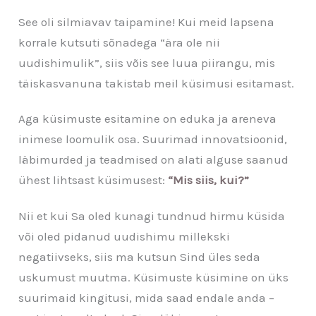
See oli silmiavav taipamine! Kui meid lapsena
korrale kutsuti sõnadega “ära ole nii
uudishimulik”, siis võis see luua piirangu, mis
täiskasvanuna takistab meil küsimusi esitamast.
Aga küsimuste esitamine on eduka ja areneva
inimese loomulik osa. Suurimad innovatsioonid,
läbimurded ja teadmised on alati alguse saanud
ühest lihtsast küsimusest:
“Mis siis, kui?”
Nii et kui Sa oled kunagi tundnud hirmu küsida
või oled pidanud uudishimu millekski
negatiivseks, siis ma kutsun Sind üles seda
uskumust muutma. Küsimuste küsimine on üks
suurimaid kingitusi, mida saad endale anda –