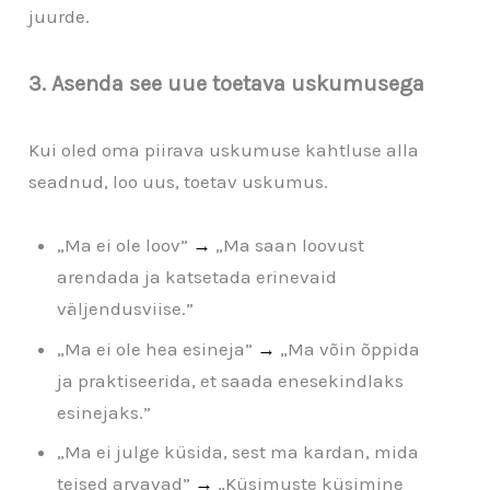
juurde.
3. Asenda see uue toetava uskumusega
Kui oled oma piirava uskumuse kahtluse alla
seadnud, loo uus, toetav uskumus.
„Ma ei ole loov”
→
„Ma saan loovust
arendada ja katsetada erinevaid
väljendusviise.”
„Ma ei ole hea esineja”
→
„Ma võin õppida
ja praktiseerida, et saada enesekindlaks
esinejaks.”
„Ma ei julge küsida, sest ma kardan, mida
teised arvavad”
→
„Küsimuste küsimine